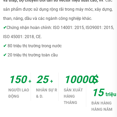
và thấp, bộ chuyển đổi tần số vector hiệu suất cao, vv
. Các
sản phẩm được sử dụng rộng rãi trong máy móc, xây dựng,
than, nâng, dầu và các ngành công nghiệp khác.
✔
Chứng nhận hoàn chỉnh: ISO 14001: 2015, ISO9001: 2015,
ISO 45001: 2018, CE.
✔
80 triệu thị trường trong nước
✔
20 triệu thị trường toàn cầu
150
25
10000
$
+
+
+
15
NGƯỜI LAO
NHÂN SỰ R
SẢN XUẤT
triệu
ĐỘNG
& D.
HÀNG
THÁNG
BÁN HÀNG
HÀNG NĂM