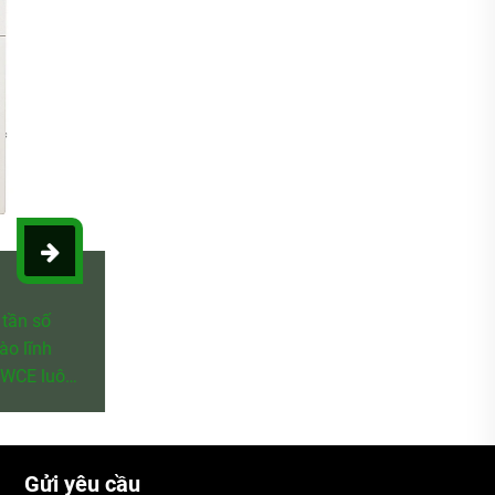
3 giai đoạn 220V AC Ổ đĩa VFD
WCE là nhà sản xuất và người bán bộ chuyển đổi
tần số ở Trung Quốc, chuyên sản xuất bộ chuyển
đổi tần số trong 15 năm. Các sản phẩm của chúng
tôi có lợi thế về giá tốt, chuyên sản xuất VFD ổ đĩa
AC 3 giai đoạn 220 V, đầu vào ba pha 220V, VFD
đầu ra ba pha 220V, được bán cho nhiều quốc gia.
Gửi yêu cầu
Chúng tôi mong muốn trở thành đối tác lâu dài của