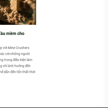
Các yếu tố cần xem xét khi chọn mức độ bảo vệ của
thiết bị điện
Giới thiệu các yếu tố được xem xét khi chọn mức độ bảo vệ của thiết
bị điện, chẳng hạn như môi trường sử dụng, loại thiết bị và mục
đích, cũng như các yêu cầu tiêu chuẩn quy định và công nghiệp. ​
Xem thêm